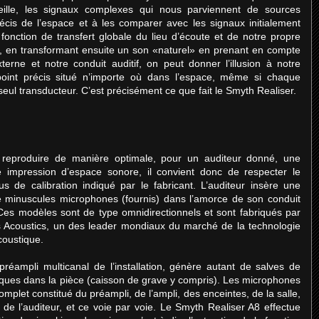
reille, les signaux complexes qui nous parviennent de sources
écis de l’espace et à les comparer avec les signaux initialement
onction de transfert globale du lieu d’écoute et de notre propre
tué, en transformant ensuite un son «naturel» en prenant en compte
externe et notre conduit auditif, on peut donner l’illusion à notre
oint précis situé n’importe où dans l’espace, même si chaque
 seul transducteur. C’est précisément ce que fait le Smyth Realiser.
 reproduire de manière optimale, pour un auditeur donné, une
le impression d’espace sonore, il convient donc de respecter le
us de calibration indiqué par le fabricant. L’auditeur insère une
e minuscules microphones (fournis) dans l’amorce de son conduit
 Ces modèles sont de type omnidirectionnels et sont fabriqués par
 Acoustics, un des leader mondiaux du marché de la technologie
coustique.
réampli multicanal de l’installation, génère autant de salves de
stiques dans la pièce (caisson de grave y compris). Les microphones
mplet constitué du préampli, de l’ampli, des enceintes, de la salle,
e de l’auditeur, et ce voie par voie. Le Smyth Realiser A8 effectue