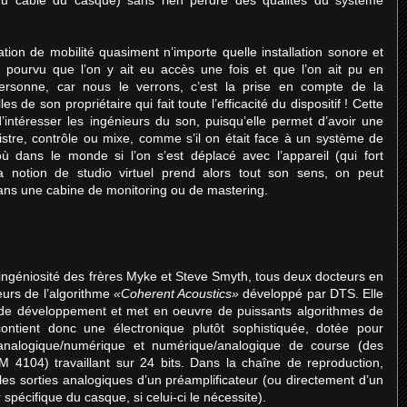
ation de mobilité quasiment n’importe quelle installation sonore et
, pourvu que l’on y ait eu accès une fois et que l’on ait pu en
personne, car nous le verrons, c’est la prise en compte de la
s de son propriétaire qui fait toute l’efficacité du dispositif ! Cette
d’intéresser les ingénieurs du son, puisqu’elle permet d’avoir une
stre, contrôle ou mixe, comme s’il on était face à un système de
où dans le monde si l’on s’est déplacé avec l’appareil (qui fort
 notion de studio virtuel prend alors tout son sens, on peut
dans une cabine de monitoring ou de mastering.
’ingéniosité des frères Myke et Steve Smyth, tous deux docteurs en
eurs de l’algorithme
«Coherent Acoustics»
développé par DTS. Elle
 de développement et met en oeuvre de puissants algorithmes de
contient donc une électronique plutôt sophistiquée, dotée pour
s analogique/numérique et numérique/analogique de course (des
 4104) travaillant sur 24 bits. Dans la chaîne de reproduction,
e les sorties analogiques d’un préamplificateur (ou directement d’un
r spécifique du casque, si celui-ci le nécessite).