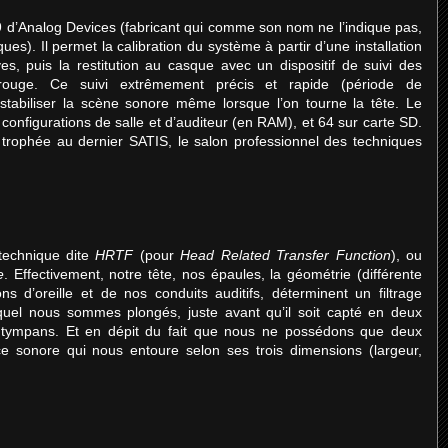
9 d’Analog Devices (fabricant qui comme son nom ne l’indique pas,
ques). Il permet la calibration du système à partir d’une installation
s, puis la restitution au casque avec un dispositif de suivi des
rouge. Ce suivi extrêmement précis et rapide (période de
stabiliser la scène sonore même lorsque l’on tourne la tête. Le
nfigurations de salle et d’auditeur (en RAM), et 64 sur carte SD.
trophée au dernier SATIS, le salon professionnel des techniques
 technique dite
HRTF
(pour
Head Related Transfer Function
), ou
e
. Effectivement, notre tête, nos épaules, la géométrie (différente
s d’oreille et de nos conduits auditifs, déterminent un filtrage
el nous sommes plongés, juste avant qu’il soit capté en deux
s tympans. Et en dépit du fait que nous ne possédons que deux
ce sonore qui nous entoure selon ses trois dimensions (largeur,