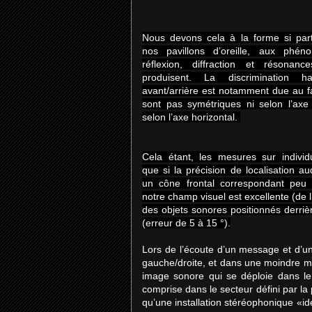
Nous devons cela à la forme si part
nos pavillons d’oreille, aux phé
réflexion, diffraction et résonanc
produisent. La discrimination h
avant/arrière est notamment due au fai
sont pas symétriques ni selon l’axe v
selon l’axe horizontal.
Cela étant, les mesures sur indivi
que si la précision de localisation au
un cône frontal correspondant peu
notre champ visuel est excellente (de l’
des objets sonores positionnés derriè
(erreur de 5 à 15 °).
Lors de l’écoute d’un message et d’un
gauche/droite, et dans une moindre me
image sonore qui se déploie dans le 
comprise dans le secteur défini par la
qu’une installation stéréophonique «id