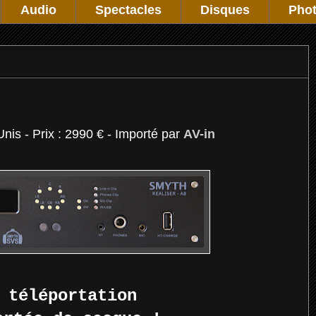
Audio
Spectacles
Disques
Pho
Unis - Prix : 2990 € - Importé par
AV-in
 téléportation