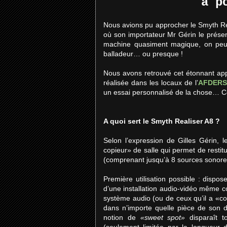
à p
Nous avions pu approcher le Smyth Re
où son importateur Mr Gérin le présen
machine quasiment magique, on peut
balladeur… ou presque !
Nous avons retrouvé cet étonnant appa
réalisée dans les locaux de l’
AFDER
un essai personnalisé de la chose… 
A quoi sert le Smyth Realiser A8 ?
Selon l’expression de Gilles Gérin, 
copieur» de salle qui permet de restit
(comprenant jusqu’à 8 sources sonores)
Première utilisation possible : dispo
d’une installation audio-vidéo même co
système audio (ou de ceux qu’il a «cop
dans n’importe quelle pièce de son d
notion de
«sweet spot»
disparaît t
(seulement limitée par la longueur