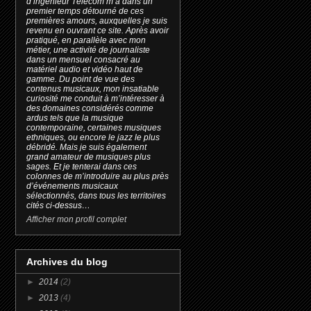
d’ingénieur Télécom m’a dans un
premier temps détourné de ces
premières amours, auxquelles je suis
revenu en ouvrant ce site. Après avoir
pratiqué, en parallèle avec mon
métier, une activité de journaliste
dans un mensuel consacré au
matériel audio et vidéo haut de
gamme. Du point de vue des
contenus musicaux, mon insatiable
curiosité me conduit à m’intéresser à
des domaines considérés comme
ardus tels que la musique
contemporaine, certaines musiques
ethniques, ou encore le jazz le plus
débridé. Mais je suis également
grand amateur de musiques plus
sages. Et je tenterai dans ces
colonnes de m’introduire au plus près
d’événements musicaux
sélectionnés, dans tous les territoires
cités ci-dessus…
Afficher mon profil complet
Archives du blog
►
2014
(2)
►
2013
(4)