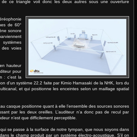
t de ce triangle voit donc les deux autres sous une ouverture
éréophonie
ues de 60°
cène sonore
arviennent
 systèmes
 des voies
 en hauteur
diteur pour
n : c’est la
ion d’un système 22.2 faite par Kimio Hamasaki de la NHK, lors du
ticanal, et qui positionne les enceintes selon un maillage spatial
e au casque positionne quant à elle l’ensemble des sources sonores
ssant par les deux oreilles. L’auditeur n’a donc pas de recul par
deur n’est que difficilement perceptible.
qui se passe à la surface de notre tympan, que nous soyons dans
ans le champ produit par un système électro-acoustique. S’il on