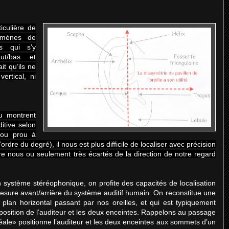
iculière de
nomènes de
es qui s’y
aut/bas et
t qu’ils ne
ertical, ni
du montrent
ditive selon
 ou prou à
ordre du degré), il nous est plus difficile de localiser avec précision
re nous ou seulement très écartés de la direction de notre regard
 système stéréophonique, on profite des capacités de localisation
sure avant/arrière du système auditif humain. On reconstitue une
plan horizontal passant par nos oreilles, et qui est typiquement
 position de l’auditeur et les deux enceintes. Rappelons au passage
éale» positionne l’auditeur et les deux enceintes aux sommets d’un