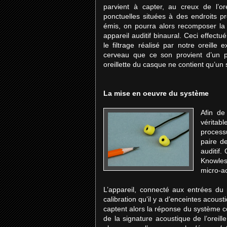
parvient à capter, au creux de l’o
ponctuelles situées à des endroits pr
émis, on pourra alors recomposer la f
appareil auditif binaural. Ceci effec
le filtrage réalisé par notre oreille 
cerveau que ce son provient d’un p
oreillette du casque ne contient qu’un
La mise en oeuvre du système
Afin de
véritab
process
paire d
auditif.
Knowles
micro-a
L’appareil, connecté aux entrées du p
calibration qu’il y a d’enceintes acou
captent alors la réponse du système co
de la signature acoustique de l’oreill