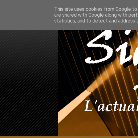
This site uses cookies from Google to d
are shared with Google along with perf
statistics, and to detect and address 