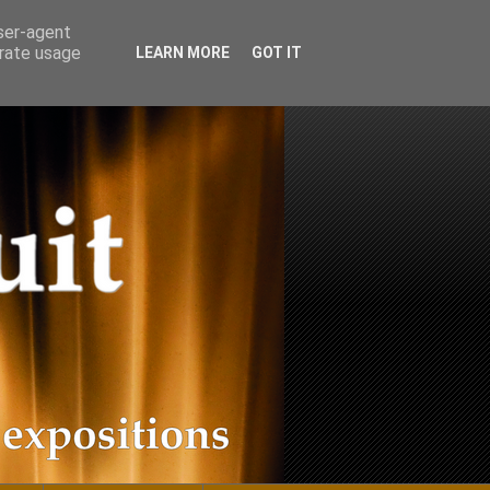
user-agent
erate usage
LEARN MORE
GOT IT