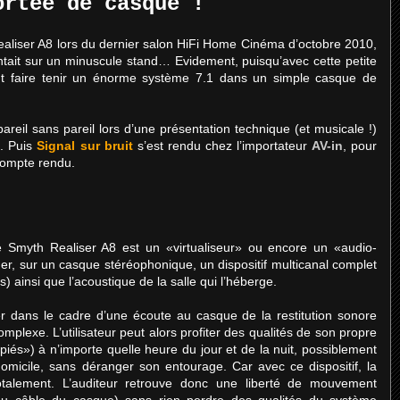
ortée de casque !
aliser A8 lors du dernier salon HiFi Home Cinéma d’octobre 2010,
tait sur un minuscule stand… Evidement, puisqu’avec cette petite
 faire tenir un énorme système 7.1 dans un simple casque de
reil sans pareil lors d’une présentation technique (et musicale !)
S
. Puis
Signal sur bruit
s’est rendu chez l’importateur
AV-in
, pour
Compte rendu.
le Smyth Realiser A8 est un «virtualiseur» ou encore un «audio-
uer, sur un casque stéréophonique, un dispositif multicanal complet
 ainsi que l’acoustique de la salle qui l’héberge.
ser dans le cadre d’une écoute au casque de la restitution sonore
mplexe. L’utilisateur peut alors profiter des qualités de son propre
iés») à n’importe quelle heure du jour et de la nuit, possiblement
omicile, sans déranger son entourage. Car avec ce dispositif, la
otalement. L’auditeur retrouve donc une liberté de mouvement
 du câble du casque) sans rien perdre des qualités du système