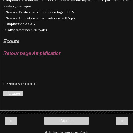
- Impédance d’entrée : 48 kΩ en mode asymétrique, 48 kΩ par branche en
mode symétrique
- Niveau d’entrée maxi avant écrêtage : 11 V
- Niveau de bruit en sortie : inférieur à 0.5 μV
- Diaphonie : 85 dB
- Consommation : 20 Watts
Ecoute
Retour page Amplification
Christian IZORCE
Partager
‹
›
Accueil
Afficher la version Web