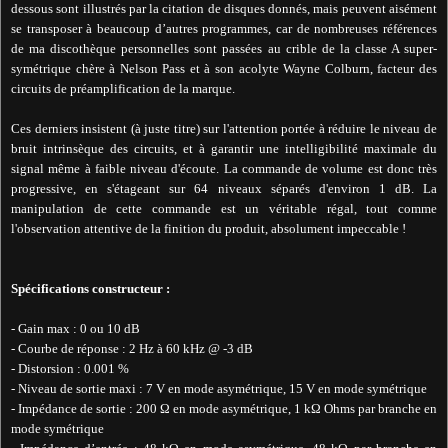
dessous sont illustrés par la citation de disques donnés, mais peuvent aisément
se transposer à beaucoup d’autres programmes, car de nombreuses références
de ma discothèque personnelles sont passées au crible de la classe A super-
symétrique chère à Nelson Pass et à son acolyte Wayne Colburn, facteur des
circuits de préamplification de la marque.
Ces derniers insistent (à juste titre) sur l'attention portée à réduire le niveau de
bruit intrinsèque des circuits, et à garantir une intelligibilité maximale du
signal même à faible niveau d'écoute. La commande de volume est donc très
progressive, en s'étageant sur 64 niveaux séparés d'environ 1 dB. La
manipulation de cette commande est un véritable régal, tout comme
l'observation attentive de la finition du produit, absolument impeccable !
Spécifications constructeur :
- Gain max : 0 ou 10 dB
- Courbe de réponse : 2 Hz à 60 kHz @ -3 dB
- Distorsion : 0.001 %
- Niveau de sortie maxi : 7 V en mode asymétrique, 15 V en mode symétrique
- Impédance de sortie : 200 Ω en mode asymétrique, 1 kΩ Ohms par branche en
mode symétrique