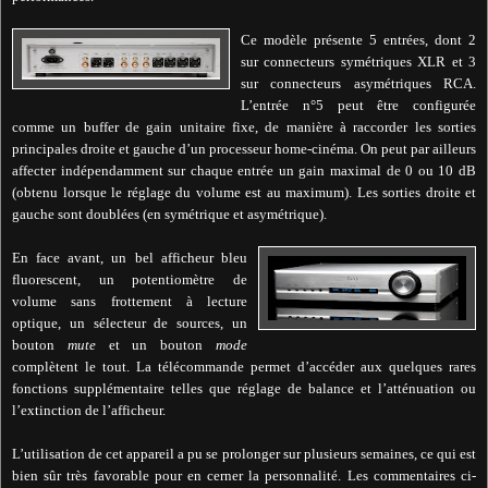
Ce modèle présente 5 entrées, dont 2
sur connecteurs symétriques XLR et 3
sur connecteurs asymétriques RCA.
L’entrée n°5 peut être configurée
comme un buffer de gain unitaire fixe, de manière à raccorder les sorties
principales droite et gauche d’un processeur home-cinéma. On peut par ailleurs
affecter indépendamment sur chaque entrée un gain maximal de 0 ou 10 dB
(obtenu lorsque le réglage du volume est au maximum). Les sorties droite et
gauche sont doublées (en symétrique et asymétrique).
En face avant, un bel afficheur bleu
fluorescent, un potentiomètre de
volume sans frottement à lecture
optique, un sélecteur de sources, un
bouton
mute
et un bouton
mode
complètent le tout. La télécommande permet d’accéder aux quelques rares
fonctions supplémentaire telles que réglage de balance et l’atténuation ou
l’extinction de l’afficheur.
L’utilisation de cet appareil a pu se prolonger sur plusieurs semaines, ce qui est
bien sûr très favorable pour en cerner la personnalité. Les commentaires ci-