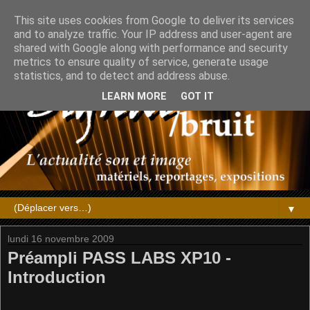
This site uses cookies from Google to deliver its services
and to analyze traffic. Your IP address and user-agent are
shared with Google along with performance and security
metrics to ensure quality of service, generate usage
statistics, and to detect and address abuse.
LEARN MORE
GOT IT
▼
lundi 16 novembre 2009
Préampli PASS LABS XP10 -
Introduction