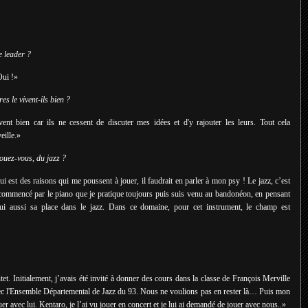
e leader ?
Oui !»
s le vivent-ils bien ?
ent bien car ils ne cessent de discuter mes idées et d'y rajouter les leurs. Tout cela
eille.»
ouez-vous, du jazz ?
 est des raisons qui me poussent à jouer, il faudrait en parler à mon psy ! Le jazz, c’est
 commencé par le piano que je pratique toujours puis suis venu au bandonéon, en pensant
 lui aussi sa place dans le jazz. Dans ce domaine, pour cet instrument, le champ est
t. Initialement, j’avais été invité à donner des cours dans la classe de François Merville
vec l'Ensemble Départemental de Jazz du 93. Nous ne voulions pas en rester là… Puis mon
uer avec lui. Kentaro, je l’ai vu jouer en concert et je lui ai demandé de jouer avec nous..
»