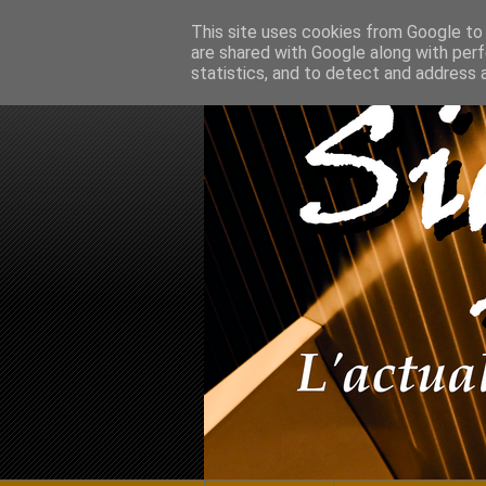
This site uses cookies from Google to d
are shared with Google along with perf
statistics, and to detect and address 