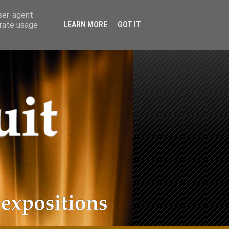
user-agent
erate usage
LEARN MORE
GOT IT