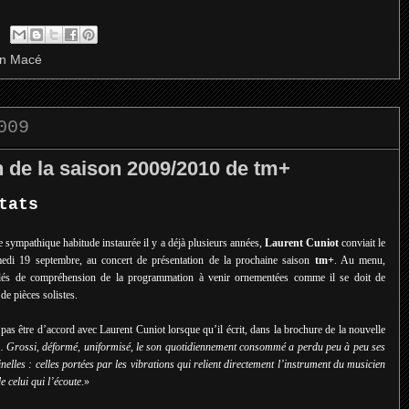
an Macé
009
 de la saison 2009/2010 de tm+
tats
e sympathique habitude instaurée il y a déjà plusieurs années,
Laurent Cuniot
conviait le
medi 19 septembre, au concert de présentation de la prochaine saison
tm+
. Au menu,
lés de compréhension de la programmation à venir ornementées comme il se doit de
de pièces solistes.
as être d’accord avec Laurent Cuniot lorsque qu’il écrit, dans la brochure de la nouvelle
«…
Grossi, déformé, uniformisé, le son quotidiennement consommé a perdu peu à peu ses
inelles : celles portées par les vibrations qui relient directement l’instrument du musicien
de celui qui l’écoute
.»