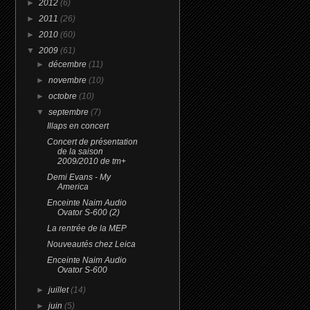
►
2012
(6)
►
2011
(26)
►
2010
(60)
▼
2009
(61)
►
décembre
(11)
►
novembre
(10)
►
octobre
(10)
▼
septembre
(7)
Illaps en concert
Concert de présentation
de la saison
2009/2010 de tm+
Demi Evans - My
America
Enceinte Naim Audio
Ovator S-600 (2)
La rentrée de la MEP
Nouveautés chez Leica
Enceinte Naim Audio
Ovator S-600
►
juillet
(14)
►
juin
(5)