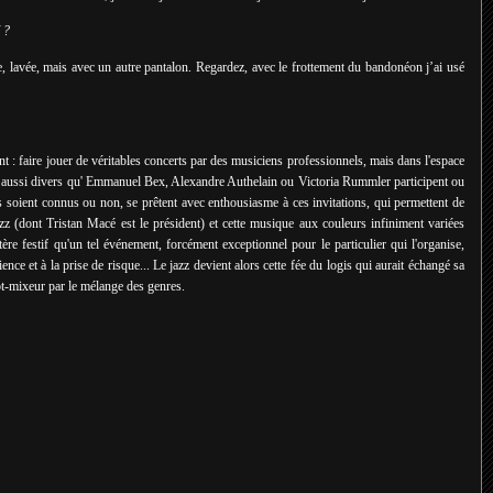
?
lavée, mais avec un autre pantalon. Regardez, avec le frottement du bandonéon j’ai usé
nt : faire jouer de véritables concerts par des musiciens professionnels, mais dans l'espace
s aussi divers qu' Emmanuel Bex, Alexandre Authelain ou Victoria Rummler participent ou
ils soient connus ou non, se prêtent avec enthousiasme à ces invitations, qui permettent de
z (dont Tristan Macé est le président) et cette musique aux couleurs infiniment variées
ctère festif qu'un tel événement, forcément exceptionnel pour le particulier qui l'organise,
nce et à la prise de risque... Le jazz devient alors cette fée du logis qui aurait échangé sa
bot-mixeur par le mélange des genres.