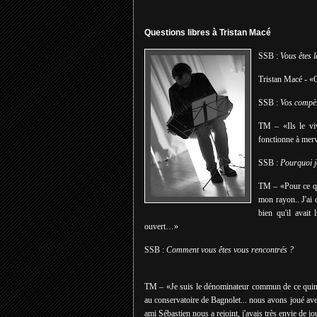
Questions libres à Tristan Macé
SSB :
Vous êtes l
Tristan Macé - «
SSB :
Vos compère
TM – «Ils le viv
fonctionne à merv
SSB :
Pourquoi j
TM – «Pour ce qui
mon rayon.. J'ai
bien qu'il avait
ouvert…»
SSB :
Comment vous êtes vous rencontrés ?
TM – «
Je suis le dénominateur commun de ce quinte
au conservatoire de Bagnolet... nous avons joué a
ami Sébastien nous a rejoint, j'avais très envie de jo