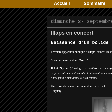
Accueil
Sommaire
dimanche 27 septembr
Illaps en concert
Naissance d’un bolide
Première apparition publique d’
Illaps
, samedi 19 se
Mais que signifie donc
Illaps
?
ILLAPS
, s. m. (Théolog.) :
sorte d'extase contempl
organes intérieurs s'échauffent, s'agitent, et mette
d'une femme bien aimée et bien estimée.
Une formidable machine vient donc de se mettre en 
Tinguely.