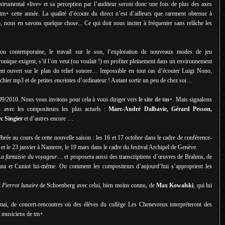
strumental «live» et sa perception par l’auditeur seront donc une fois de plus des axes
tm+ cette année. La qualité d’écoute du direct n’est d’ailleurs que rarement obtenue à
 nous en savons quelque chose... Ce qui doit nous inciter à fréquenter sans relâche les
ssion contemporaine, le travail sur le son, l’exploration de nouveaux modes de jeu
ronique exigent, s’il l’on veut (ou voulait !) en profiter pleinement dans un environnement
ent ouvert sur le plan du relief sonore… Impossible en tout cas d’écouter Luigi Nono,
hier mp3 et de petites enceintes d’ordinateur ! Autant sortir un peu de chez soi…
009/2010. Nous vous invitons pour cela à vous diriger vers
le site de tm+
. Mais signalons
on avec les compositeurs les plus actuels :
Marc-André Dalbavie, Gérard Pesson,
c Singier
et d’autres encore …
brée au cours de cette nouvelle saison : les 16 et 17 octobre dans le cadre de conférence-
et le 23 janvier à Nanterre, le 19 mars dans le cadre du festival Archipel de Genève.
a fantaisie du voyageur…
et proposera aussi des transcriptions d’œuvres de Brahms, de
ana et Cuniot lui-même. Ou comment les compositeurs d’aujourd’hui s’approprient les
l
Pierrot lunaire
de Schoenberg avec celui, bien moins connu, de
Max Kowalski
, qui lui
 mai, de concert-rencontres où des élèves du collège Les Chenevreux interpréteront des
es musiciens de tm+.