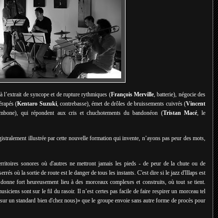
à l’extrait de syncope et de rupture rythmiques (
François Merville
, batterie), négocie des
érapés (
Kentaro Suzuki
, contrebasse), émet de drôles de bruissements cuivrés (
Vincent
ombone), qui répondent aux cris et chuchotements du bandonéon (
Tristan Macé
, le
gistralement illustrée par cette nouvelle formation qui invente, n’ayons pas peur des mots,
ritoires sonores où d'autres ne mettront jamais les pieds - de peur de la chute ou de
rrés où la sortie de route est le danger de tous les instants. C'est dire si le jazz d'Illaps est
s donne fort heureusement lieu à des morceaux complexes et construits, où tout se tient.
siciens sont sur le fil du rasoir. Il n’est certes pas facile de faire respirer un morceau tel
s sur un standard bien d'chez nous)» que le groupe envoie sans autre forme de procès pour