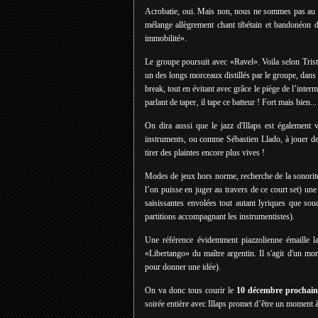
Acrobatie, oui. Mais non, nous ne sommes pas au 
mélange allègrement chant tibétain et bandonéon 
immobilité».
Le groupe poursuit avec «Ravel». Voila selon Trist
un des longs morceaux distillés par le groupe, dans 
break, tout en évitant avec grâce le piège de l’interm
parlant de taper‚ il tape ce batteur ! Fort mais bien...
On dira aussi que le jazz d'Illaps est également 
instruments, ou comme Sébastien Llado, à jouer de
tirer des plaintes encore plus vives !
Modes de jeux hors norme, recherche de la sonorité 
l’on puisse en juger au travers de ce court set) une
saisissantes envolées tout autant lyriques que so
partitions accompagnant les instrumentistes).
Une référence évidemment piazzolienne
émaille 
«Libertango» du maître argentin. Il s'agit d'un morc
pour donner une idée).
On va donc tous courir le
10 décembre prochai
soirée entière avec Illaps promet d’être un moment 