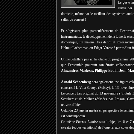
Le geste in
suivis par 
domicile, même par le meilleur des systèmes audio,
salles de concert !
Et s’agissant plus particulièrement de l’expre
instrumentaux, le développement de la lutherie élect
domestique, un matériel très défini et excessivem
Helmut Lachenman ou Edgar Varèse à partir d’un fic
On ne détaillera pas ici la totalité du programme 2
que l’ensemble poursuit son étroite collaborati
Alexandros Markeas, Philippe Bodin, Jean-Mar
Arnold Schoenberg
sera également une figure célé
concerts à la Villa Savoye (Poissy), le 13 novembre 
Le concert très original du 13 novembre s’intitule
L
Schubert et de Malher réalisées par Pesson, Cav
œuvres d’hier.
Celui du 23 janvier mettra en perspective le sémina
est contemporain.
Ce même
Pierrot lunaire
sera l’objet, les 6 et 7
extraits (et des variations) de l’œuvre, aux côtés d