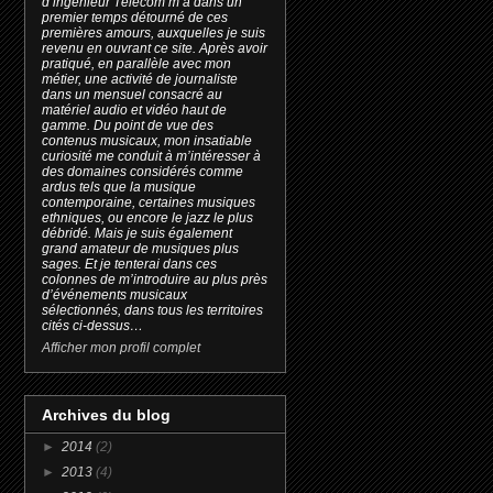
d’ingénieur Télécom m’a dans un
premier temps détourné de ces
premières amours, auxquelles je suis
revenu en ouvrant ce site. Après avoir
pratiqué, en parallèle avec mon
métier, une activité de journaliste
dans un mensuel consacré au
matériel audio et vidéo haut de
gamme. Du point de vue des
contenus musicaux, mon insatiable
curiosité me conduit à m’intéresser à
des domaines considérés comme
ardus tels que la musique
contemporaine, certaines musiques
ethniques, ou encore le jazz le plus
débridé. Mais je suis également
grand amateur de musiques plus
sages. Et je tenterai dans ces
colonnes de m’introduire au plus près
d’événements musicaux
sélectionnés, dans tous les territoires
cités ci-dessus…
Afficher mon profil complet
Archives du blog
►
2014
(2)
►
2013
(4)