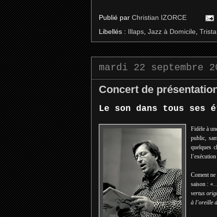
Publié par
Christian IZORCE
Libellés :
Illaps
,
Jazz à Domicile
,
Trist
mardi 22 septembre 2
Concert de présentation
Le son dans tous ses é
Fidèle à un
public, sa
quelques c
l’exécution 
Coment ne p
saison : 
vertus orig
à l’oreille 