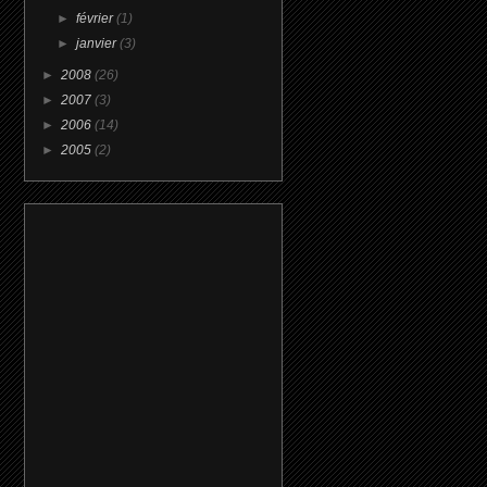
►
février
(1)
►
janvier
(3)
►
2008
(26)
►
2007
(3)
►
2006
(14)
►
2005
(2)