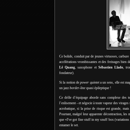
Ce bolide, conduit par de jeunes virtuoses, carbure 
accélérations vrombissantes et des freinages bien d
Lê Quang
, saxophone et
Sébastien Llado
, tr
fondateur).
Si la notion de
power quintet
a un sens, elle est ma
un jazz
border-line
quasi épileptique !
Ce drôle d’équipage aborde sans complexe des ter
l’enlisement - et négocie à toute vapeur des virages se
acrobatique, si la prise de risque est grande, mai
Pourtant, malgré leur apparente décontraction, les mu
que «I've got fine stuff in my snuff box (variation
entamer le set.