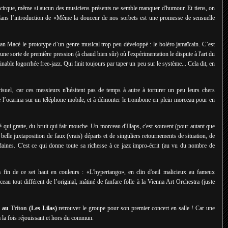
cirque, même si aucun des musiciens présents ne semble manquer d'humour. Et tiens, on
dans l’introduction de «Même la douceur de nos sorbets est une promesse de sensuelle
an Macé le prototype d’un genre musical trop peu développé : le boléro jamaïcain. C’est
une sorte de première pression (à chaud bien sûr) où l'expérimentation le dispute à l'art du
inable logorrhée free-jazz. Qui finit toujours par taper un peu sur le système... Cela dit, en
visuel‚ car ces messieurs n'hésitent pas de temps à autre à torturer un peu leurs chers
 l’ocarina sur un téléphone mobile, et à démonter le trombone en plein morceau pour en
qui gratte, du bruit qui fait mouche. Un morceau d'Illaps, c'est souvent (pour autant que
 belle juxtaposition de faux (vrais) départs et de singuliers retournements de situation, de
udaines. C'est ce qui donne toute sa richesse à ce jazz impro-écrit (au vu du nombre de
la fin de ce set haut en couleurs
: «L'hypertango», en clin d'oeil malicieux au fameux
eau tout différent de l’original, mâtiné de fanfare folle à la Vienna Art Orchestra (juste
n au
Triton
(Les Lilas)
retrouver le groupe pour son premier concert en salle ! Car une
à la fois réjouissant et hors du commun.