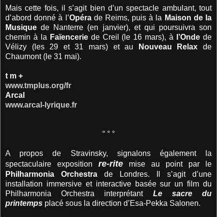
Mais cette fois, il s’agit bien d’un spectacle ambulant, tout
d’abord donné à l’
Opéra
de Reims, puis à la
Maison de la
Musique
de Nanterre (en janvier), et qui poursuivra son
chemin à la
Faïencerie
de Creil (le 16 mars), à
l’Onde
de
Vélizy (les 29 et 31 mars) et au
Nouveau Relax
de
Chaumont (le 31 mai).
t m +
www.tmplus.org/fr
Arcal
www.arcal-lyrique.fr
° ° °
A propos de Stravinsky, signalons également la
re-rite
spectaculaire exposition
mise au point par le
Philharmonia Orchestra
de Londres. Il s’agit d’une
installation immersive et interactive basée sur un film du
Philharmonia Orchestra interprétant
Le sacre du
printemps
placé sous la direction d’Esa-Pekka Salonen.