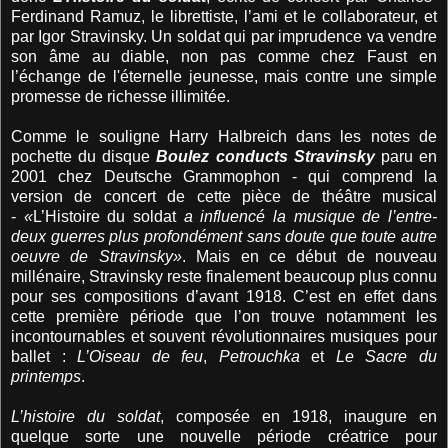
Ferdinand Ramuz, le librettiste, l’ami et le collaborateur, et
par Igor Stravinsky. Un soldat qui par imprudence va vendre
son âme au diable, non pas comme chez Faust en
l’échange de l'éternelle jeunesse, mais contre une simple
promesse de richesse illimitée.
Comme le souligne Harry Halbreich dans les notes de
pochette du disque
Boulez conducts Stravinsky
paru en
2001 chez Deutsche Grammophon - qui comprend la
version de concert de cette pièce de théâtre musical
-
«
L’Histoire du soldat
a influencé la musique de l’entre-
deux guerres plus profondément sans doute que toute autre
oeuvre de Stravinsky»
. Mais en ce début de nouveau
millénaire, Stravinsky reste finalement beaucoup plus connu
pour ses compositions d’avant 1918. C’est en effet dans
cette première période que l’on trouve notamment les
incontournables et souvent révolutionnaires musiques pour
ballet :
L’Oiseau de feu
,
Petrouchka
et
Le Sacre du
printemps
.
L’histoire du soldat
, composée en 1918, inaugure en
quelque sorte une nouvelle période créatrice pour