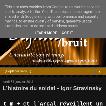
This site uses cookies from Google to deliver its services
and to analyze traffic. Your IP address and user-agent are
shared with Google along with performance and security
metrics to ensure quality of service, generate usage
statistics, and to detect and address abuse.
LEARN MORE
GOT IT
▼
lundi 31 janvier 2011
L’histoire du soldat - Igor Stravinsky
t m + et l’Arcal réveillent un