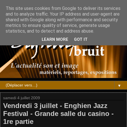
This site uses cookies from Google to deliver its services
and to analyze traffic. Your IP address and user-agent are
shared with Google along with performance and security
metrics to ensure quality of service, generate usage
statistics, and to detect and address abuse.
LEARN MORE
GOT IT
▼
samedi 4 juillet 2009
Vendredi 3 juillet - Enghien Jazz
Festival - Grande salle du casino -
1re partie