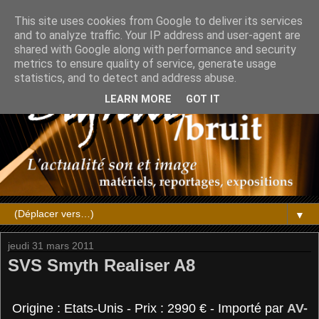
This site uses cookies from Google to deliver its services
and to analyze traffic. Your IP address and user-agent are
shared with Google along with performance and security
metrics to ensure quality of service, generate usage
statistics, and to detect and address abuse.
LEARN MORE
GOT IT
▼
jeudi 31 mars 2011
SVS Smyth Realiser A8
Origine : Etats-Unis - Prix : 2990 € - Importé par
AV-