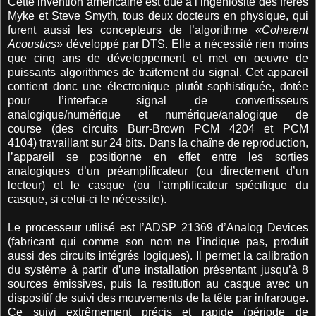
Cette invention américaine est due à l’ingéniosité des frères
Myke et Steve Smyth, tous deux docteurs en physique, qui
furent aussi les concepteurs de l’algorithme
«Coherent
Acoustics»
développé par DTS. Elle a nécessité rien moins
que cinq ans de développement et met en oeuvre de
puissants algorithmes de traitement du signal. Cet appareil
contient donc une électronique plutôt sophistiquée, dotée
pour l’interface signal de convertisseurs
analogique/numérique et numérique/analogique de
course (des circuits Burr-Brown PCM 4204 et PCM
4104) travaillant sur 24 bits. Dans la chaîne de reproduction,
l’appareil se positionne en effet entre les sorties
analogiques d’un préamplificateur (ou directement d’un
lecteur) et le casque (ou l’amplificateur spécifique du
casque, si celui-ci le nécessite).
Le processeur utilisé est l’ADSP 21369 d’Analog Devices
(fabricant qui comme son nom ne l’indique pas, produit
aussi des circuits intégrés logiques). Il permet la calibration
du système à partir d’une installation présentant jusqu’à 8
sources émissives, puis la restitution au casque avec un
dispositif de suivi des mouvements de la tête par infrarouge.
Ce suivi extrêmement précis et rapide (période de